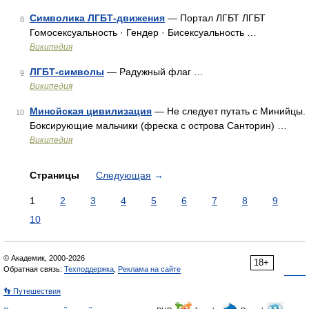
Символика ЛГБТ-движения
— Портал ЛГБТ ЛГБТ
8
Гомосексуальность · Гендер · Бисексуальность …
Википедия
ЛГБТ-символы
— Радужный флаг …
9
Википедия
Минойская цивилизация
— Не следует путать с Минийцы.
10
Боксирующие мальчики (фреска с острова Санторин) …
Википедия
Страницы
Следующая
→
1
2
3
4
5
6
7
8
9
10
© Академик, 2000-2026
18+
Обратная связь:
Техподдержка
,
Реклама на сайте
👣 Путешествия