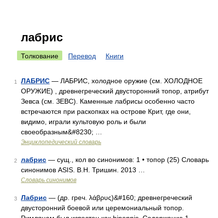
лабрис
Толкование
Перевод
Книги
ЛАБРИС
— ЛАБРИС, холодное оружие (см. ХОЛОДНОЕ
1
ОРУЖИЕ) , древнегреческий двусторонний топор, атрибут
Зевса (см. ЗЕВС). Каменные лабрисы особенно часто
встречаются при раскопках на острове Крит, где они,
видимо, играли культовую роль и были
своеобразным&#8230; …
Энциклопедический словарь
лабрис
— сущ., кол во синонимов: 1 • топор (25) Словарь
2
синонимов ASIS. В.Н. Тришин. 2013 …
Словарь синонимов
Лабрис
— (др. греч. λάβρυς)&#160; древнегреческий
3
двусторонний боевой или церемониальный топор.