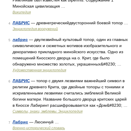
Римлянам был известен как bipennis. Содержание 1
Минойская цивилизация …
Википедия
ЛАБРИС
— древнегреческийдвусторонний боевой топор …
4
Энциклопедия вооружений
лабрис
— двулезвийный культовый топор, один из главных
5
символических и сюжетных мотивов изобразительного и
декоративно прикладного минойского искусства. Одно из
помещений Кносского дворца на о. Крит, где было
обнаружено множество золотых, украшенных&#8230; …
Художественная энциклопедия
ЛАБРИС
— топор с двумя лезвиями важнейший символ в
6
религии древнего Крита, где двойные топоры с тонкими и
искривленными лезвиями считались эмблемой Великой
богини матери. Название большого дворца критских царей
в Кноссе Лабиринт расшифровывается как «Дом&#8230; …
Символы, знаки, эмблемы. Энциклопедия
Лабрис
— Люсинчуй …
7
Военно-исторический словарь